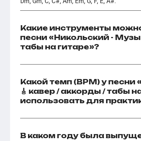
Dm, Gm, C, C#, Am, Em, G, F, E, A#.
Какие инструменты можно
песни «Никольский - Музык
табы на гитаре»?
Какой темп (BPM) у песни
🎸 кавер / аккорды / табы н
использовать для практи
В каком году была выпуще