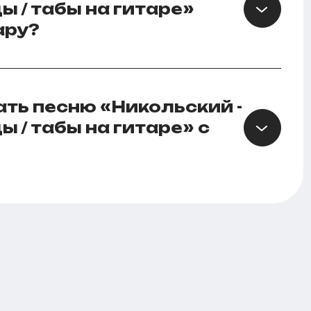
ы / табы на гитаре»
ару?
ать песню «Никольский -
ы / табы на гитаре» с