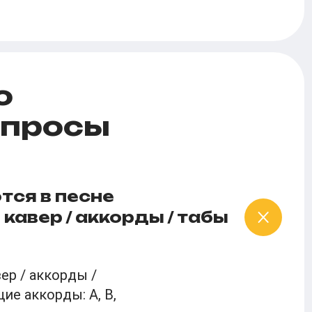
о
опросы
тся в песне
 кавер / аккорды / табы
ер / аккорды /
ие аккорды: A, B,