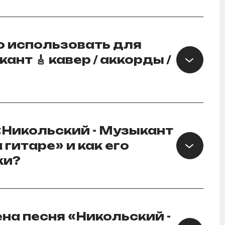
 использовать для
ант 🎸 кавер / аккорды /
 «Никольский - Музыкант
а гитаре» и как его
ки?
на песня «Никольский -