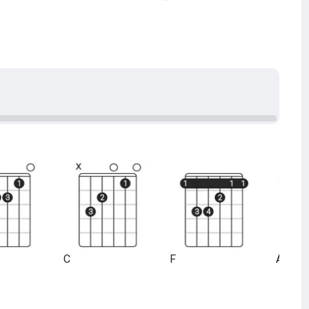
C
F
A