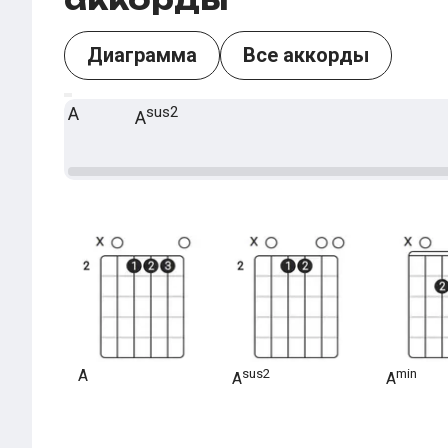
Диаграмма
Все аккорды
A
sus2
A
A
sus2
min
A
A