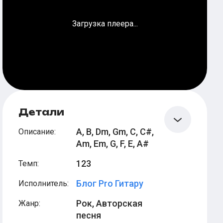
Загрузка плеера...
min
A
Детали
A, B, Dm, Gm, C, C#,
Описание
:
Am, Em, G, F, E, A#
123
Темп
:
Блог Pro Гитару
Исполнитель
:
sus2
min
C
A
A
Рок, Авторская
Жанр
:
песня