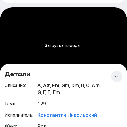
Загрузка плеера...
Детали
A, A#, Fm, Gm, Dm, D, C, Am,
Описание
:
G, F, E, Em
129
Темп
:
Константин Никольский
Исполнитель
:
Рок
Жанр
: