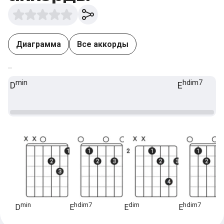
Диаграмма
Все аккорды
min
hdim7
D
E
min
hdim7
dim
hdim7
D
E
E
E