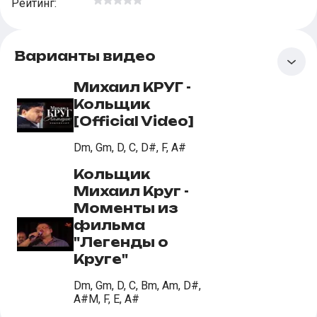
Рейтинг
:
Варианты видео
Михаил КРУГ -
Кольщик
[Official Video]
Dm, Gm, D, C, D#, F, A#
Кольщик
Михаил Круг -
Моменты из
фильма
"Легенды о
Круге"
Dm, Gm, D, C, Bm, Am, D#,
A#M, F, E, A#