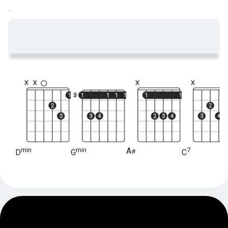
min
min
A
7
#
D
G
C