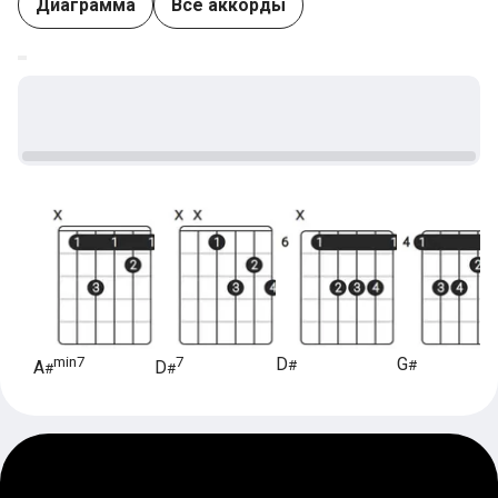
Диаграмма
Все аккорды
min7
7
D
G
#
#
A
D
#
#