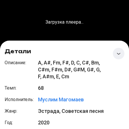
Загрузка плеера...
Детали
A, A#, Fm, F#, D, C, C#, Bm,
Описание
:
C#m, F#m, D#, G#M, G#, G,
F, A#m, E, Cm
68
Темп
:
Муслим Магомаев
Исполнитель
:
Эстрада, Советская песня
Жанр
:
2020
Год
: