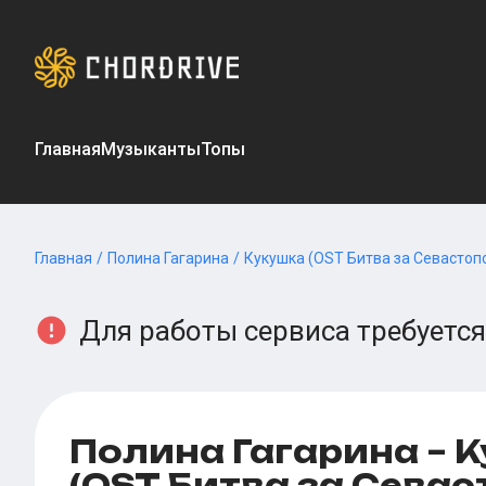
Главная
Музыканты
Топы
Главная
/
Полина Гагарина
/
Кукушка (OST Битва за Севастоп
Для работы сервиса требуется
Полина Гагарина – 
(OST Битва за Севас