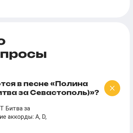
о
опросы
тся в песне «Полина
итва за Севастополь)»?
T Битва за
 аккорды: A, D,