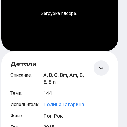
Загрузка плеера...
min
min
B
E
Детали
A, D, C, Bm, Am, G,
Описание
:
E, Em
144
Темп
:
Полина Гагарина
Исполнитель
:
D
min
min
Поп Рок
Жанр
:
B
E