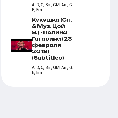
A, D, C, Bm, GM, Am, G,
E, Em
Кукушка (Сл.
& Муз. Цой
В.) - Полина
Гагарина (23
февраля
2018)
(Subtitles)
A, D, C, Bm, GM, Am, G,
E, Em