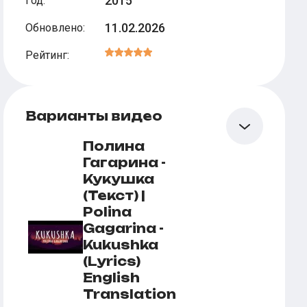
2015
Год
:
11.02.2026
Обновлено
:
Рейтинг
:
Варианты видео
Полина
Гагарина -
Кукушка
(Текст) |
Polina
Gagarina -
Kukushka
(Lyrics)
English
Translation