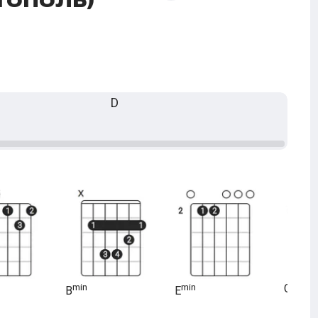
D
min
min
G
B
E