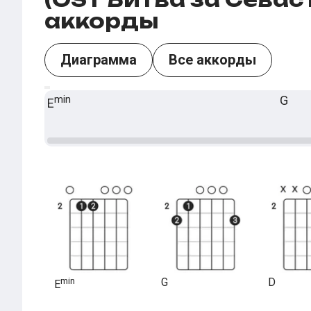
аккорды
Диаграмма
Все аккорды
min
G
E
min
G
D
E