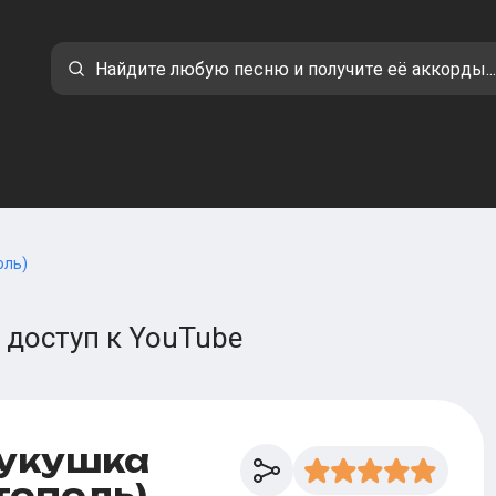
оль)
 доступ к YouTube
Кукушка
тополь)