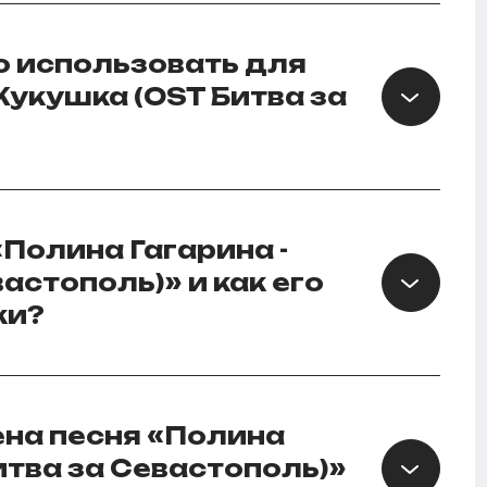
 использовать для
Кукушка (OST Битва за
«Полина Гагарина -
астополь)» и как его
ки?
ена песня «Полина
итва за Севастополь)»