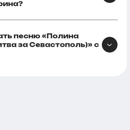
рина?
ать песню «Полина
итва за Севастополь)» с