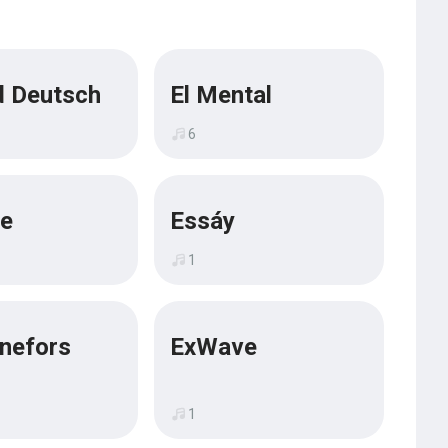
 Deutsch
El Mental
6
me
Essáy
1
ynefors
ExWave
1