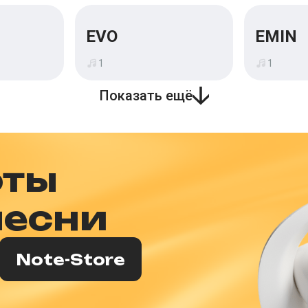
EVO
EMIN
1
1
Показать ещё
оты
песни
Note-Store