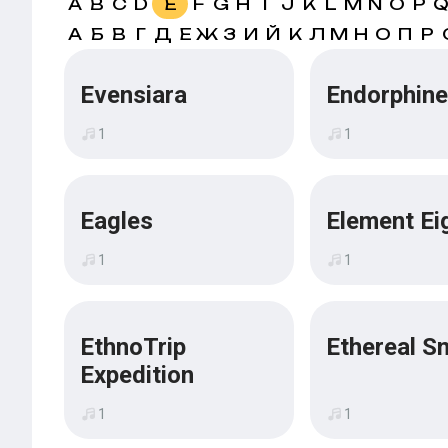
A
B
C
D
E
F
G
H
I
J
K
L
M
N
O
P
А
Б
В
Г
Д
Е
Ж
З
И
Й
К
Л
М
Н
О
П
Р
Evensiara
Endorphin
1
1
Eagles
Element Ei
1
1
EthnoTrip
Ethereal S
Expedition
1
1