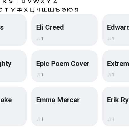
Q
R
S
T
U
V
W
X
Y
Z
С
Т
У
Ф
Х
Ц
Ч
Ш
Щ
Ъ
Э
Ю
Я
es
Eli Creed
Edward
1
1
ghty
Epic Poem Cover
Extre
1
1
nake
Emma Mercer
Erik R
1
1