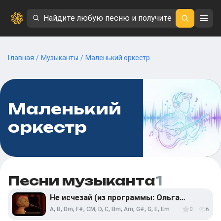
Главная
/
Музыканты
/
Маленький оркестр
Маленький
оркестр
Песни музыканта
1
Не исчезай (из программы: Ольга
Сергеевна)
A, B, Dm, F#, CM, D, C, Bm, Am, G#, G, E, Em
0
6