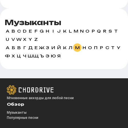
Музыканты
A
B
C
D
E
F
G
H
I
J
K
L
M
N
O
P
Q
R
S
T
U
V
W
X
Y
Z
А
Б
В
Г
Д
Е
Ж
З
И
Й
К
Л
М
Н
О
П
Р
С
Т
У
Ф
Х
Ц
Ч
Ш
Щ
Ъ
Э
Ю
Я
Мгновенные аккорды для любой песни
Обзор
Музыканты
Популярные песни