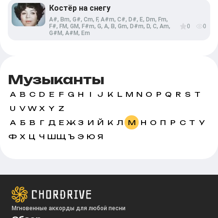
Костёр на снегу
A#, Bm, G#, Cm, F, A#m, C#, D#, E, Dm, Fm,
F#, FM, GM, F#m, G, A, B, Gm, D#m, D, C, Am,
0
0
G#M, A#M, Em
Музыканты
A
B
C
D
E
F
G
H
I
J
K
L
M
N
O
P
Q
R
S
T
U
V
W
X
Y
Z
А
Б
В
Г
Д
Е
Ж
З
И
Й
К
Л
М
Н
О
П
Р
С
Т
У
Ф
Х
Ц
Ч
Ш
Щ
Ъ
Э
Ю
Я
Мгновенные аккорды для любой песни