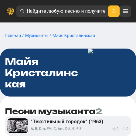
Главная
/
Музыканты
/
Майя Кристалинская
Майя
Кристалинс
кая
Песни музыканта
2
"Текстильный городок" (1963)
A, B, Dm, FM, C, Am, D#, G, F, E
0
2